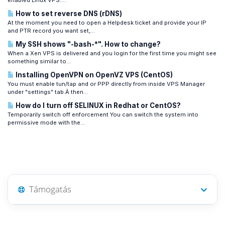
enabled Linux VPS....
How to set reverse DNS (rDNS)
At the moment you need to open a Helpdesk ticket and provide your IP
and PTR record you want set,...
My SSH shows "-bash-*". How to change?
When a Xen VPS is delivered and you login for the first time you might see
something similar to...
Installing OpenVPN on OpenVZ VPS (CentOS)
You must enable tun/tap and or PPP directly from inside VPS Manager
under "settings" tab.Â then...
How do I turn off SELINUX in Redhat or CentOS?
Temporarily switch off enforcement You can switch the system into
permissive mode with the...
Támogatás