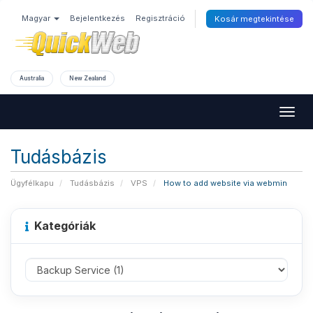
Magyar
Bejelentkezés
Regisztráció
Kosár megtekintése
Australia
New Zealand
Togg
navig
Tudásbázis
Ügyfélkapu
Tudásbázis
VPS
How to add website via webmin
Kategóriák