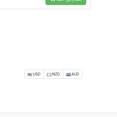
USD
NZD
AUD