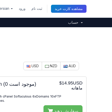
ersian
ورود
ثبت نام
مشاهده کارت خرید
حساب
USD
NZD
AUD
$14.95USD
an
(0 موجود است)
ماهانه
 cPanel Softaculous 6xDomains 10xFTP
es.
سفارش دهید