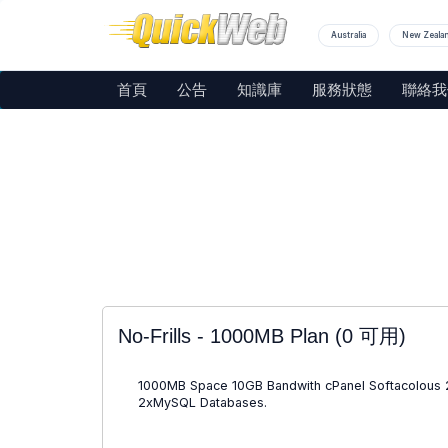
Australia
New Zeala
首頁
公告
知識庫
服務狀態
聯絡我
No-Frills - 1000MB Plan
(0 可用)
1000MB Space 10GB Bandwith cPanel Softacolous
2xMySQL Databases.