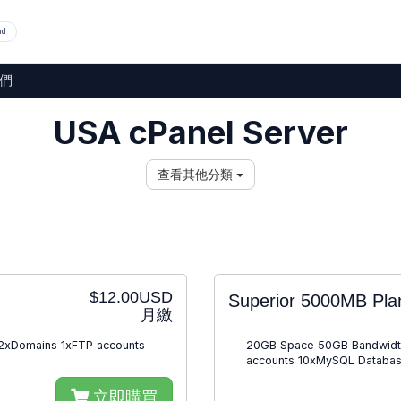
nd
們
USA cPanel Server
查看其他分類
$12.00USD
Superior 5000MB Pl
月繳
 2xDomains 1xFTP accounts
20GB Space 50GB Bandwidth
accounts 10xMySQL Databas
立即購買