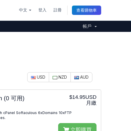
中文
登入
註冊
查看購物車
帳戶
USD
NZD
AUD
$14.95USD
an
(0 可用)
月繳
 cPanel Softaculous 6xDomains 10xFTP
es.
立即購買