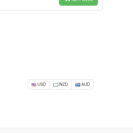
USD
NZD
AUD