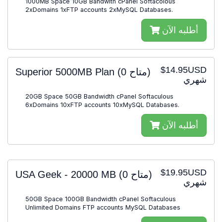
1000MB Space 10GB Bandwith cPanel Softacolous
2xDomains 1xFTP accounts 2xMySQL Databases.
أطلبه الآن
$14.95USD
Superior 5000MB Plan
(0 متاح)
شهري
20GB Space 50GB Bandwidth cPanel Softaculous
6xDomains 10xFTP accounts 10xMySQL Databases.
أطلبه الآن
$19.95USD
USA Geek - 20000 MB
(0 متاح)
شهري
50GB Space 100GB Bandwidth cPanel Softaculous
Unlimited Domains FTP accounts MySQL Databases