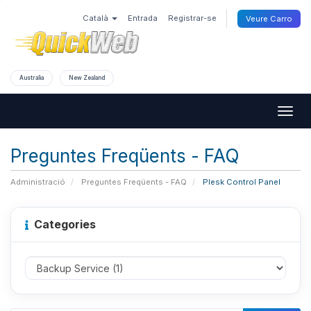
Català
Entrada
Registrar-se
Veure Carro
Australia
New Zealand
Togg
navig
Preguntes Freqüents - FAQ
Administració
Preguntes Freqüents - FAQ
Plesk Control Panel
Categories