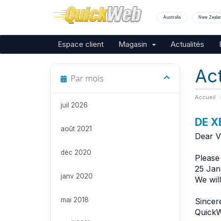
Australia
New Zeala
Espace client
Magasin
Actualités
Ac
Par mois
Accueil
juil 2026
DE X
août 2021
Dear V
déc 2020
Please
25 Jan
janv 2020
We will
mai 2018
Sincere
QuickW