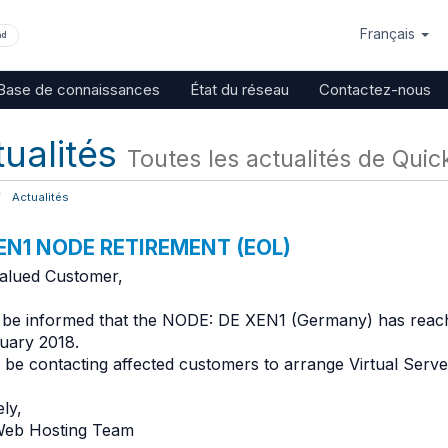
Français
nd
Base de connaissances
État du réseau
Contactez-nous
tualités
Toutes les actualités de Qui
Actualités
EN1 NODE RETIREMENT (EOL)
alued Customer,
 be informed that the NODE: DE XEN1 (Germany) has reached 
uary 2018.
 be contacting affected customers to arrange Virtual Serve
ly,
eb Hosting Team