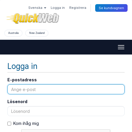
Svenska
Logga in
Registrera
Se kundvagnen
Australia
New Zealand
Togg
navig
Logga in
E-postadress
Lösenord
Kom ihåg mig