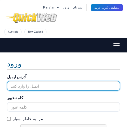
Persian
ورود
ثبت نام
مشاهده کارت خرید
Australia
New Zealand
Togg
navig
ورود
آدرس ایمیل
کلمه عبور
مرا به خاطر بسپار