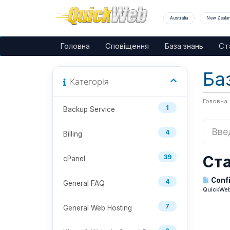
Australia
New Zeala
Головна
Сповіщення
База знань
Ст
Ба
Категорія
Головна
1
Backup Service
4
Billing
Ста
39
cPanel
Confi
4
General FAQ
QuickWeb 
7
General Web Hosting