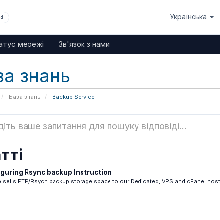
Українська
nd
атус мережі
Зв'язок з нами
за знань
База знань
Backup Service
тті
guring Rsync backup Instruction
sells FTP/Rsycn backup storage space to our Dedicated, VPS and cPanel hostin