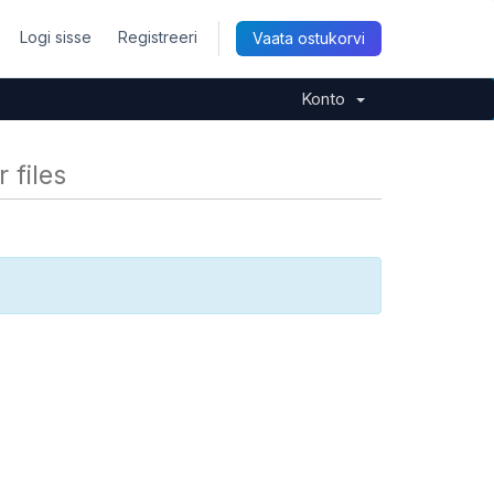
Logi sisse
Registreeri
Vaata ostukorvi
Konto
 files