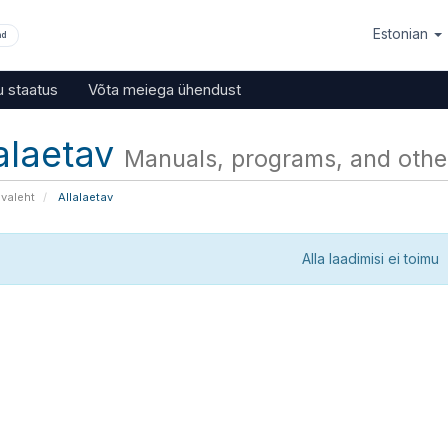
Estonian
nd
u staatus
Võta meiega ühendust
alaetav
Manuals, programs, and other
avaleht
Allalaetav
Alla laadimisi ei toimu