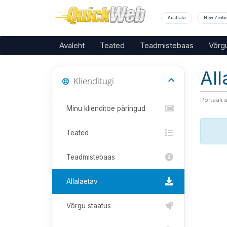
Australia
New Zeala
Avaleht
Teated
Teadmistebaas
Võrg
All
Klienditugi
Portaali 
Minu klienditoe päringud
Teated
Teadmistebaas
Allalaetav
Võrgu staatus