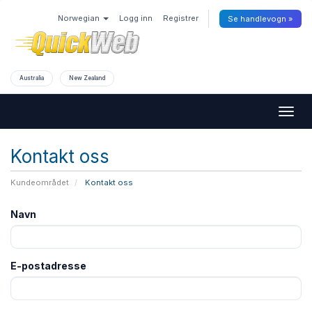
Norwegian
Logg inn
Registrer
Se handlevogn »
Australia
New Zealand
Togg
navig
Kontakt oss
Kundeområdet
Kontakt oss
Navn
E-postadresse