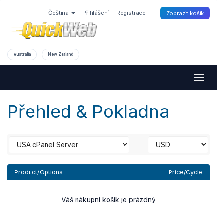
Čeština
Přihlášení
Registrace
Zobrazit košík
Australia
New Zealand
Togg
navig
Přehled & Pokladna
Product/Options
Price/Cycle
Váš nákupní košík je prázdný