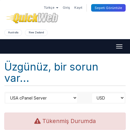
Türkçe
Giriş
Kayıt
Sepeti Görüntüle
Australia
New Zealand
Togg
navig
Üzgünüz, bir sorun
var...
Tükenmiş Durumda