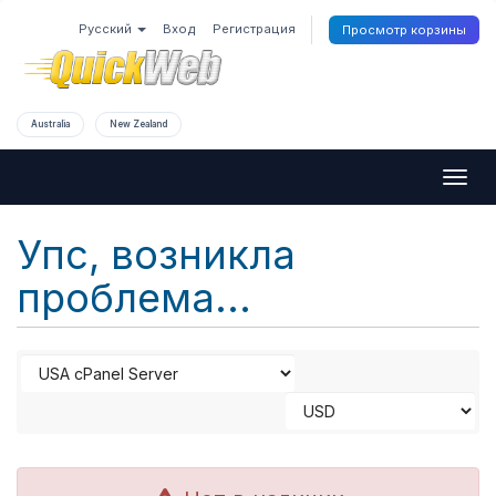
Русский
Вход
Регистрация
Просмотр корзины
Australia
New Zealand
Togg
navig
Упс, возникла
проблема...