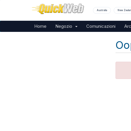
Australia
New Zeala
Home
Negozio
Comunicazioni
Ar
Oop