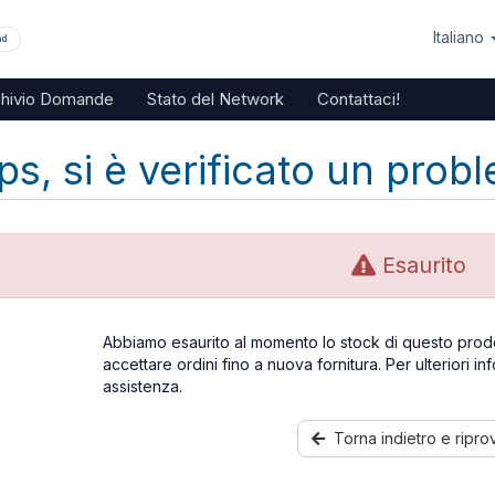
Italiano
nd
chivio Domande
Stato del Network
Contattaci!
s, si è verificato un probl
Esaurito
Abbiamo esaurito al momento lo stock di questo prod
accettare ordini fino a nuova fornitura. Per ulteriori in
assistenza.
Torna indietro e ripro