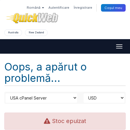
Română
Autentificare
Înregistrare
Coșul meu
Australia
New Zealand
Togg
navig
Oops, a apărut o
problemă...
Stoc epuizat