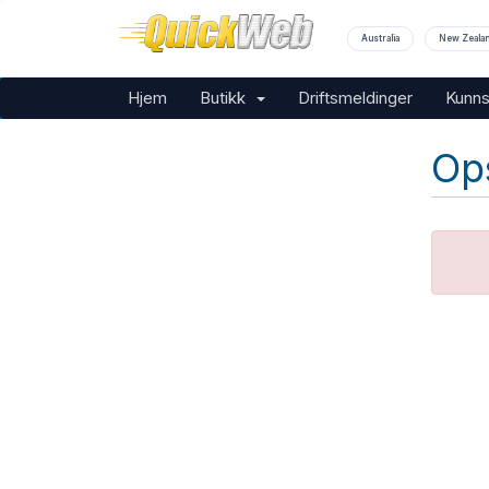
Australia
New Zeala
Hjem
Butikk
Driftsmeldinger
Kunn
Ops