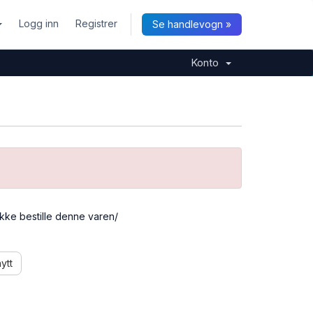
Logg inn
Registrer
Se handlevogn »
Konto
ikke bestille denne varen/
ytt