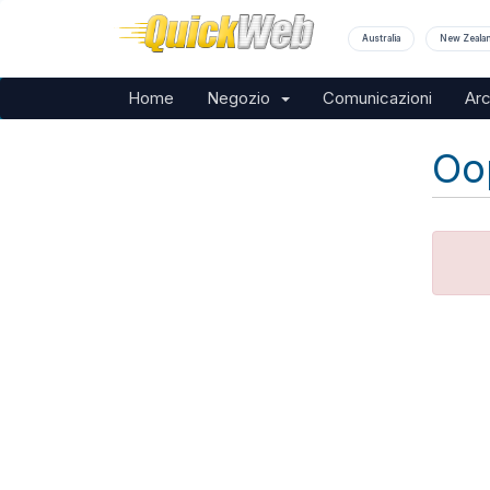
Australia
New Zeala
Home
Negozio
Comunicazioni
Ar
Oop