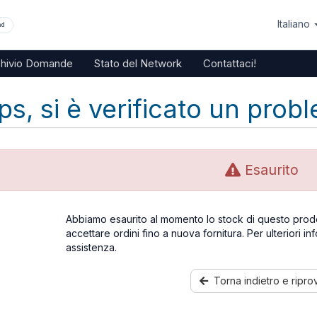
Italiano
nd
chivio Domande
Stato del Network
Contattaci!
s, si è verificato un probl
Esaurito
Abbiamo esaurito al momento lo stock di questo prod
accettare ordini fino a nuova fornitura. Per ulteriori in
assistenza.
Torna indietro e ripro