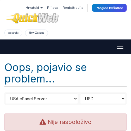
Hrvatski
Prijava
Registtracija
Pregled košarice
Australia
New Zealand
Togg
navig
Oops, pojavio se
problem...
Nije raspoloživo