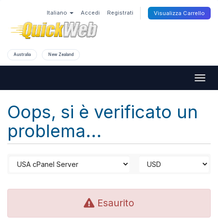
Italiano
Accedi
Registrati
Visualizza Carrello
Australia
New Zealand
Togg
navig
Oops, si è verificato un
problema...
Esaurito