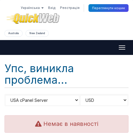
Українська
Вхід
Реєстрація
Переглянути кошик
Australia
New Zealand
Togg
navig
Упс, виникла
проблема...
Немає в наявності