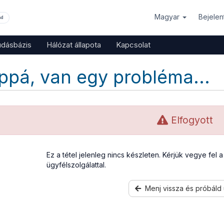
Magyar
Bejele
nd
udásbázis
Hálózat állapota
Kapcsolat
ppá, van egy probléma...
Elfogyott
Ez a tétel jelenleg nincs készleten. Kérjük vegye fel 
ügyfélszolgálattal.
Menj vissza és próbáld 