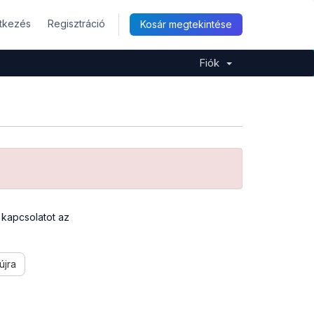
ntkezés
Regisztráció
Kosár megtekintése
Fiók
a kapcsolatot az
újra