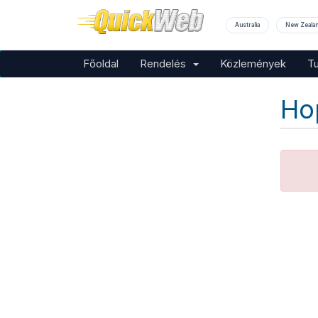
Australia
New Zeala
Főoldal
Rendelés
Közlemények
T
Ho