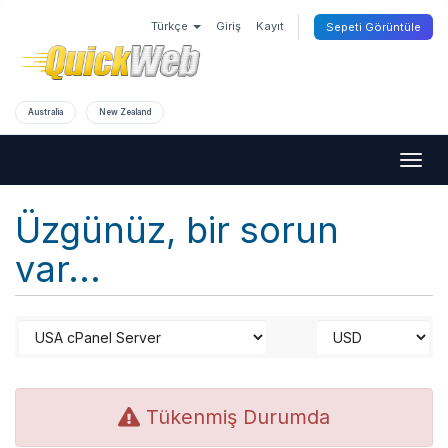
Türkçe
Giriş
Kayıt
Sepeti Görüntüle
Australia
New Zealand
Togg
navig
Üzgünüz, bir sorun
var...
Tükenmiş Durumda