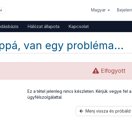
Magyar
Bejele
nd
udásbázis
Hálózat állapota
Kapcsolat
ppá, van egy probléma...
Elfogyott
Ez a tétel jelenleg nincs készleten. Kérjük vegye fel 
ügyfélszolgálattal.
Menj vissza és próbáld 