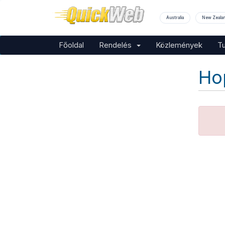
Australia
New Zeala
Főoldal
Rendelés
Közlemények
T
Ho