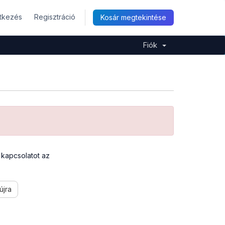
ntkezés
Regisztráció
Kosár megtekintése
Fiók
a kapcsolatot az
újra