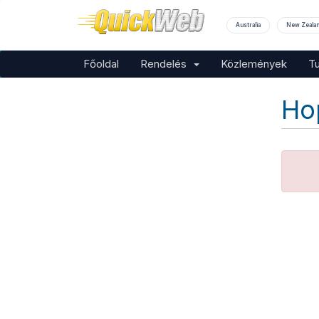
Australia
New Zeala
Főoldal
Rendelés
Közlemények
T
Ho