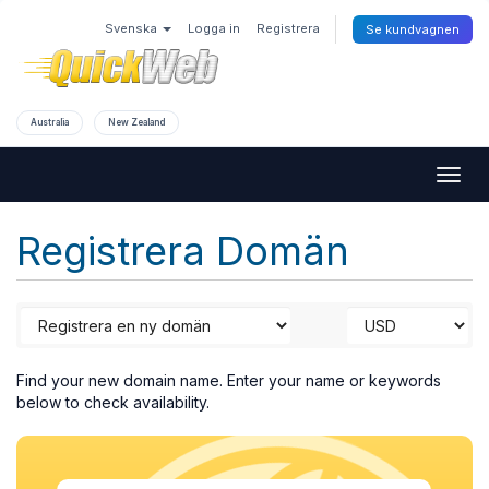
Svenska
Logga in
Registrera
Se kundvagnen
Australia
New Zealand
Togg
navig
Registrera Domän
Find your new domain name. Enter your name or keywords
below to check availability.