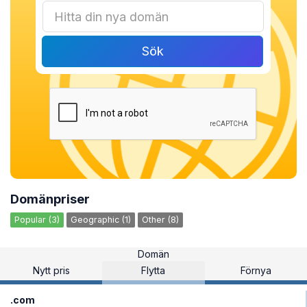
Sök
Domänpriser
Popular (3)
Geographic (1)
Other (8)
Domän
Nytt pris
Flytta
Förnya
.com