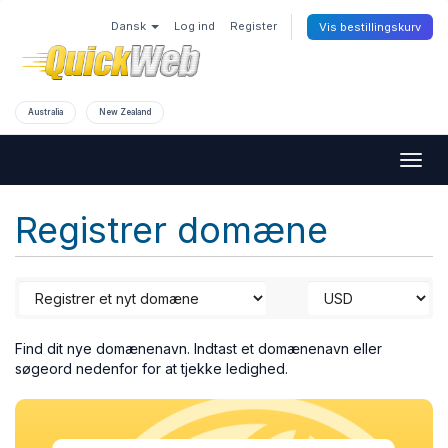
Dansk
Log ind
Register
Vis bestillingskurv
Australia
New Zealand
Togg
navig
Registrer domæne
Find dit nye domænenavn. Indtast et domænenavn eller
søgeord nedenfor for at tjekke ledighed.